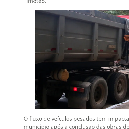
Timóteo.
O fluxo de veículos pesados tem impact
município após a conclusão das obras d