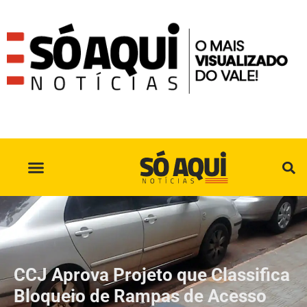
SÓ AQUI NO INSTAGRAM
CCJ Aprova Projeto que Classifica
Bloqueio de Rampas de Acesso