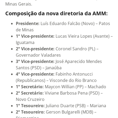
Minas Gerais.
Composição da nova diretoria da AMM:
Presidente:
Luís Eduardo Falcão (Novo) – Patos
de Minas
1° Vice-presidente:
Lucas Vieira Lopes (Avante) –
Iguatama
2° Vice-presidente:
Coronel Sandro (PL) –
Governador Valadares
3° Vice-presidente:
José Aparecido Mendes
Santos (PSD) – Janaúba
4° Vice-presidente:
Fabinho Antonucci
(Republicanos) – Visconde do Rio Branco
1° Secretário:
Maycon Willian (PP) – Machado
2° Secretário:
Viviane Barbosa Pena (PSD) –
Novo Cruzeiro
1° Tesoureiro:
Juliano Duarte (PSB) – Mariana
2° Tesoureiro:
Gerson Bulgarelli (MDB) –