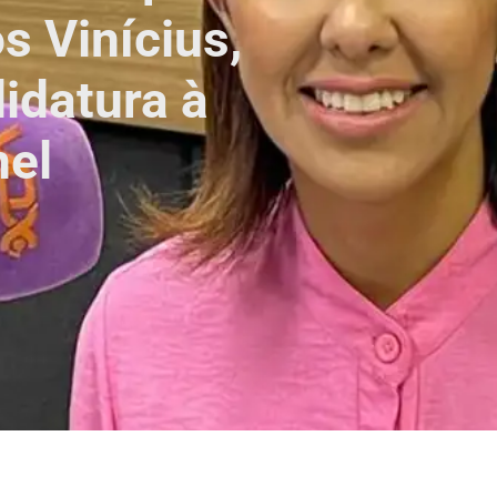
s Vinícius,
idatura à
nel