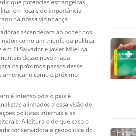
pedir que potencias estrangeiras
tar em locais de importância
cano na nossa vizinhança.
ervadoras ascenderam ao poder nos
ington como um triunfo da política
em El Salvador e Javier Milei na
amentais desse novo mapa
 para os próximos passos desse
rno americano como o próximo
eiro é intenso pois o país é
nalistas alinhados a essa visão de
ões políticas internas e as
itorais. A leitura é de que caso o
nada conservadora a geopolítica do