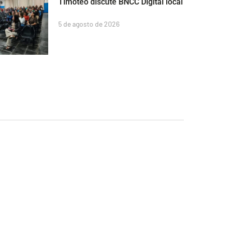
Timóteo discute BNCC Digital local
5 de agosto de 2026