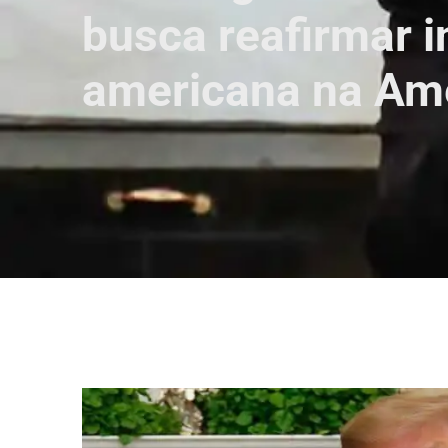
busca reafirmar i
americana na Ame