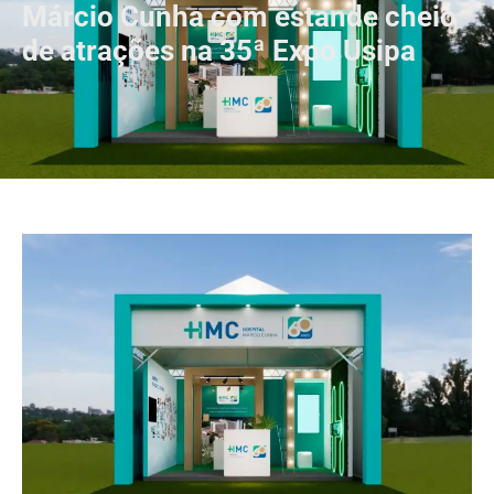
Márcio Cunha com estande cheio
de atrações na 35ª Expo Usipa