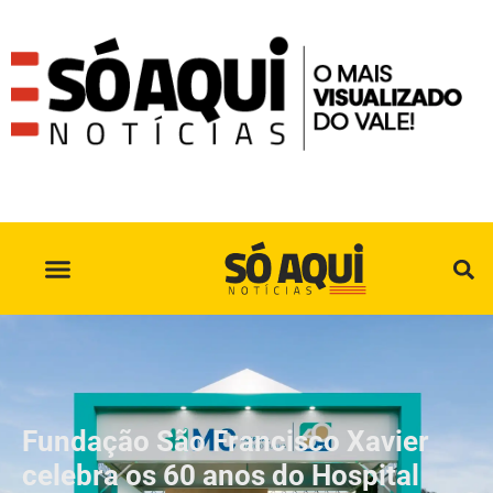
SÓ AQUI NO INSTAGRAM
Fundação São Francisco Xavier
celebra os 60 anos do Hospital