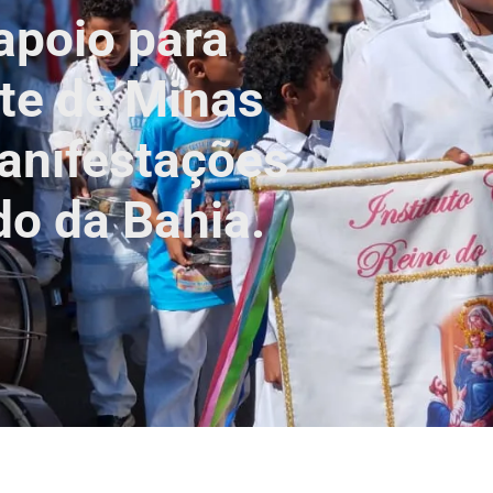
apoio para
ste de Minas
anifestações
do da Bahia.