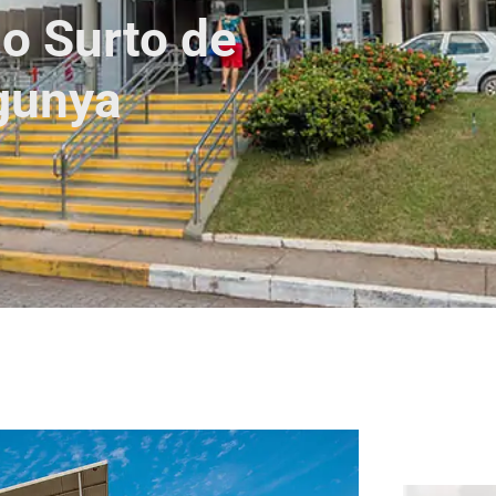
o Surto de
gunya