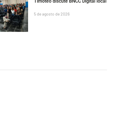
Timóteo discute BNCC Digital local
5 de agosto de 2026