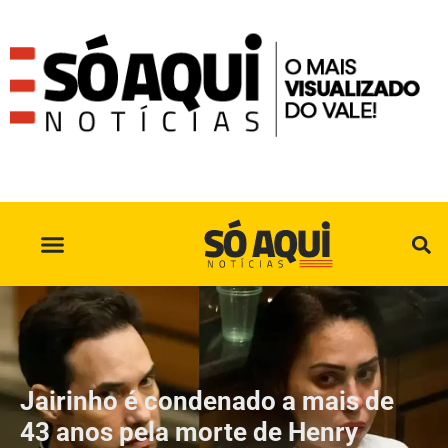
SÓ AQUI NO INSTAGRAM
Jairinho é condenado a mais de
43 anos pela morte de Henry