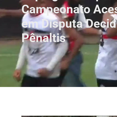
Campeonato Aces
em Disputa Decid
Pênaltis