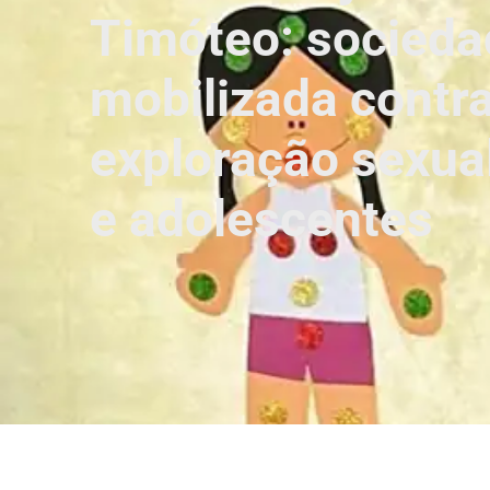
Timóteo: socieda
mobilizada contra
exploração sexual
e adolescentes