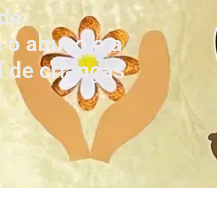
de
 o abuso e a
 de crianças