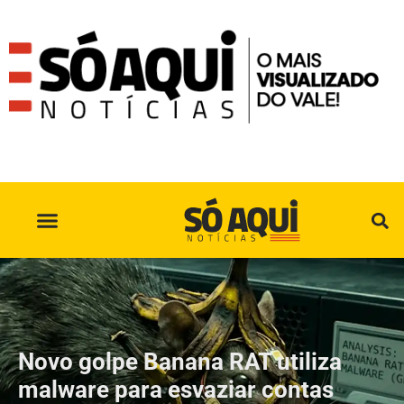
SÓ AQUI NO INSTAGRAM
Novo golpe Banana RAT utiliza
malware para esvaziar contas