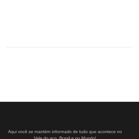
Aqui você se mantém informado de tudo que acontece no
Vale do aço, Brasil e no Mundo!