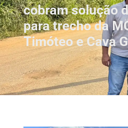
cobram solução de
para trecho da M
Timóteo e Cava 