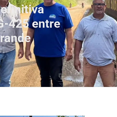
finitiva
G-425 entre
Grande