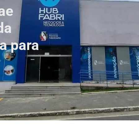
ae
da
ta para