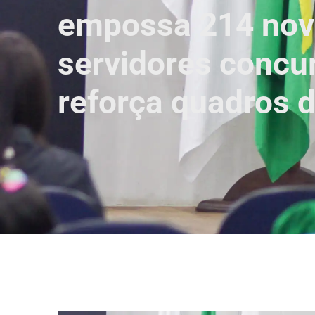
empossa 214 no
servidores concu
reforça quadros 