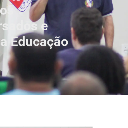
vos
rsados e
da Educação