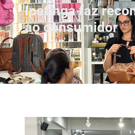
Ipatinga faz rec
ao consumidor