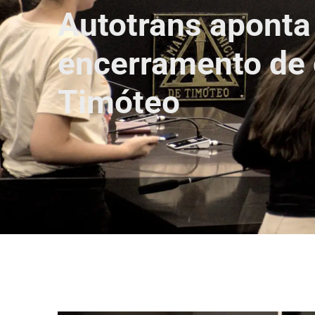
Autotrans aponta
encerramento de 
Timóteo