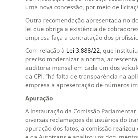
uma nova concessão, por meio de licitaç
Outra recomendação apresentada no doc
lei que obriga a existência de cobradore
empresa faça a contratação dos profissio
Com relação à
Lei
3.888/22
, que institui
preciso modernizar a norma, acrescentan
auditoria mensal em cada um dos veícul
da CPI, “há falta de transparência na apl
empresa a apresentação de números imp
Apuração
A instauração da Comissão Parlamentar d
diversas reclamações de usuários do tra
apuração dos fatos, a comissão realizou 
e da Autotrans e analisou os documento