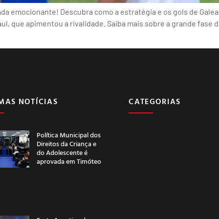
da emocionante! Descubra como a estratégia e os gols de Galean
l, que apimentou a rivalidade. Saiba mais sobre a grande fase de
MAS NOTÍCIAS
CATEGORIAS
Política Municipal dos
Direitos da Criança e
do Adolescente é
aprovada em Timóteo