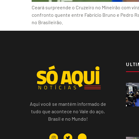
Ceará surpreende o Cruzeiro no Mineirão com vira
confronto quente entre Fabrício Bruno e Pedro Rau
no Brasileirão.
ULTI
Aqui você se mantém informado de
tudo que acontece no Vale do aço,
Brasil e no Mundo!