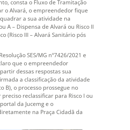
nto, consta o Fluxo de Tramitação
tar o Alvará, o empreendedor fique
quadrar a sua atividade na
I ou A – Dispensa de Alvará ou Risco II
co (Risco III – Alvará Sanitário pós
 a Resolução SES/MG nº7426/2021 e
r claro que o empreendedor
 partir dessas respostas sua
irmada a classificação da atividade
o B), o processo prossegue no
preciso reclassificar para Risco I ou
 portal da Jucemg e o
diretamente na Praça Cidadã da