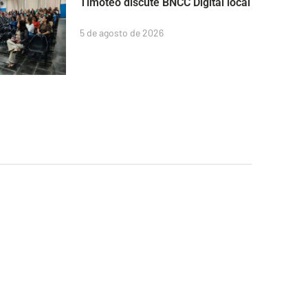
Timóteo discute BNCC Digital local
5 de agosto de 2026