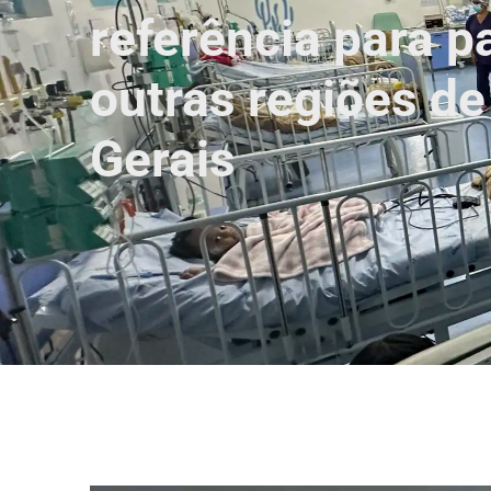
referência para p
outras regiões d
Gerais