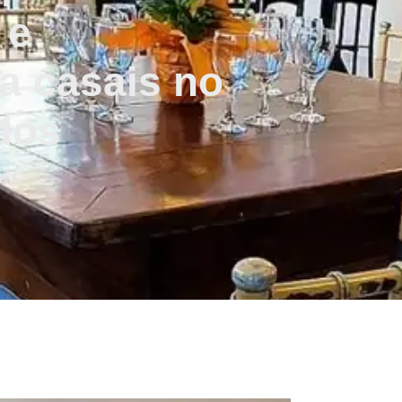
 e
a casais no
dos