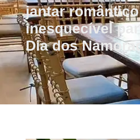
jantar romântico
inesquecível par
Dia dos Namora