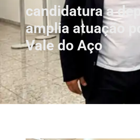
candidatura a dep
amplia atuação po
Vale do Aço