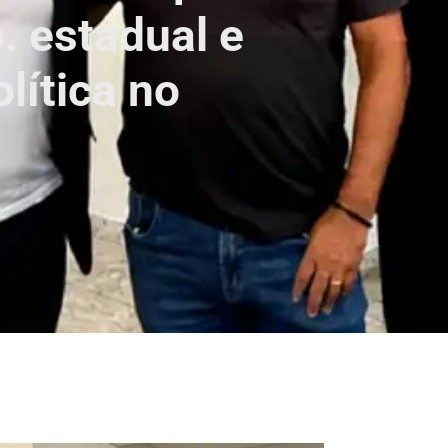
. estadual e
lítica no