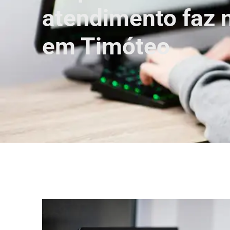
atendimento faz 
em Timóteo