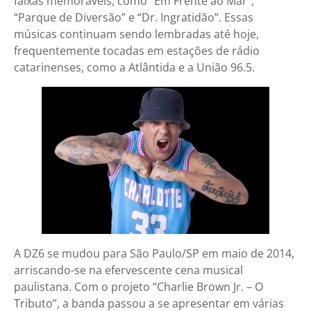
faixas memoráveis, como “Em Frente ao Mar”,
“Parque de Diversão” e “Dr. Ingratidão”. Essas
músicas continuam sendo lembradas até hoje,
frequentemente tocadas em estações de rádio
catarinenses, como a Atlântida e a União 96.5.
A DZ6 se mudou para São Paulo/SP em maio de 2014,
arriscando-se na efervescente cena musical
paulistana. Com o projeto “Charlie Brown Jr. – O
Tributo”, a banda passou a se apresentar em várias