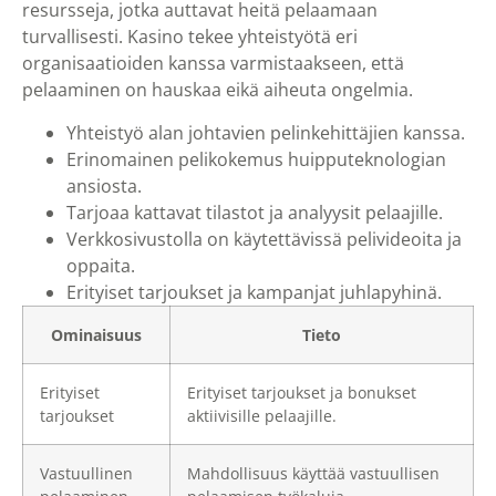
resursseja, jotka auttavat heitä pelaamaan
turvallisesti. Kasino tekee yhteistyötä eri
organisaatioiden kanssa varmistaakseen, että
pelaaminen on hauskaa eikä aiheuta ongelmia.
Yhteistyö alan johtavien pelinkehittäjien kanssa.
Erinomainen pelikokemus huipputeknologian
ansiosta.
Tarjoaa kattavat tilastot ja analyysit pelaajille.
Verkkosivustolla on käytettävissä pelivideoita ja
oppaita.
Erityiset tarjoukset ja kampanjat juhlapyhinä.
Ominaisuus
Tieto
Erityiset
Erityiset tarjoukset ja bonukset
tarjoukset
aktiivisille pelaajille.
Vastuullinen
Mahdollisuus käyttää vastuullisen