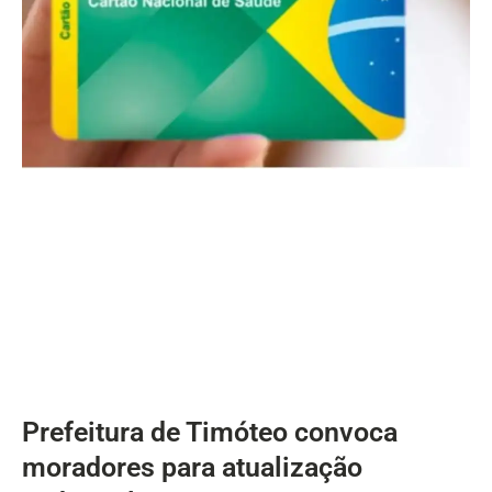
Prefeitura de Timóteo convoca
moradores para atualização