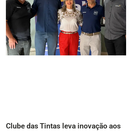
Clube das Tintas leva inovação aos