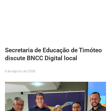
Secretaria de Educação de Timóteo
discute BNCC Digital local
5 de agosto de 2026