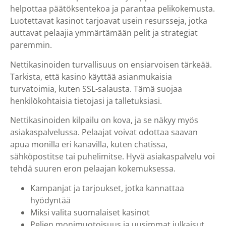
helpottaa päätöksentekoa ja parantaa pelikokemusta.
Luotettavat kasinot tarjoavat usein resursseja, jotka
auttavat pelaajia ymmärtämään pelit ja strategiat
paremmin.
Nettikasinoiden turvallisuus on ensiarvoisen tärkeää.
Tarkista, että kasino käyttää asianmukaisia
turvatoimia, kuten SSL-salausta. Tämä suojaa
henkilökohtaisia tietojasi ja talletuksiasi.
Nettikasinoiden kilpailu on kova, ja se näkyy myös
asiakaspalvelussa. Pelaajat voivat odottaa saavan
apua monilla eri kanavilla, kuten chatissa,
sähköpostitse tai puhelimitse. Hyvä asiakaspalvelu voi
tehdä suuren eron pelaajan kokemuksessa.
Kampanjat ja tarjoukset, jotka kannattaa
hyödyntää
Miksi valita suomalaiset kasinot
Pelien monimuotoisuus ja uusimmat julkaisut