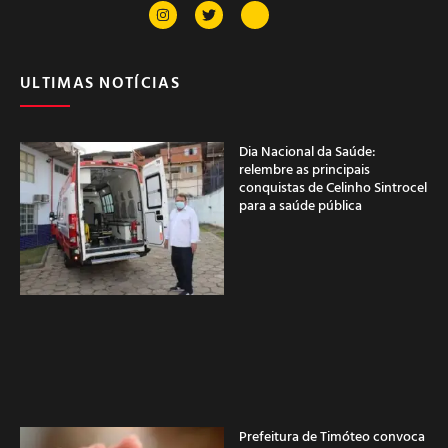
ULTIMAS NOTÍCIAS
Dia Nacional da Saúde:
relembre as principais
conquistas de Celinho Sintrocel
para a saúde pública
Prefeitura de Timóteo convoca