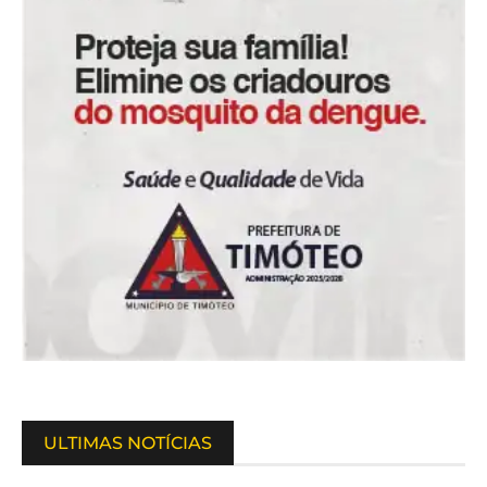
ULTIMAS NOTÍCIAS