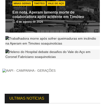
MINAS GERAIS
TIMÓTEO
VALE DO AÇO
Em nota, Aperam lamenta morte de
TIMÓTEO
VALE DO AÇO
colaboradora após acidente em Timóteo
Morre trabalhadora que teve 90% do corpo
•
6 de agosto de 2026
queimado em incêndio na Aperam, em
ELEIÇÃO 2026
VALE DO AÇO
Timóteo
Heleno do Hospital reúne apoiadores e
•
6 de agosto de 2026
lideranças em encontro de pré-campanha em
Coronel Fabriciano
•
6 de agosto de 2026
ULTIMAS NOTÍCIAS