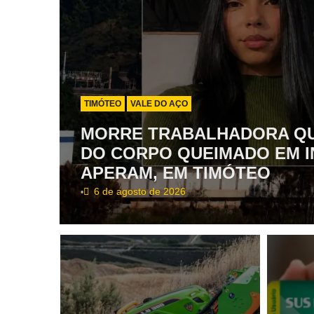
TIMÓTEO
VALE DO AÇO
MORRE TRABALHADORA QU
DO CORPO QUEIMADO EM I
APERAM, EM TIMÓTEO
6 de agosto de 2026
•