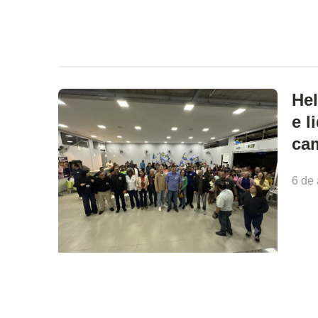
Hel
e l
ca
6 de