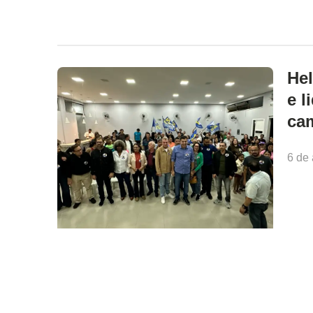
Hel
e l
ca
6 de