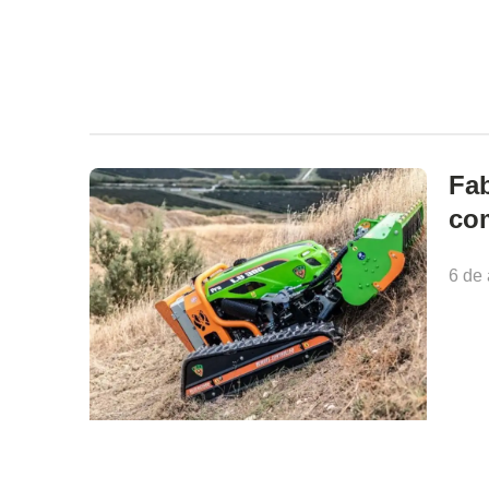
Fab
com
6 de